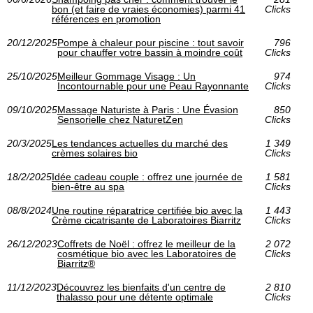
bon (et faire de vraies économies) parmi 41
Clicks
références en promotion
20/12/2025
Pompe à chaleur pour piscine : tout savoir
796
pour chauffer votre bassin à moindre coût
Clicks
25/10/2025
Meilleur Gommage Visage : Un
974
Incontournable pour une Peau Rayonnante
Clicks
09/10/2025
Massage Naturiste à Paris : Une Évasion
850
Sensorielle chez NaturetZen
Clicks
20/3/2025
Les tendances actuelles du marché des
1 349
crèmes solaires bio
Clicks
18/2/2025
Idée cadeau couple : offrez une journée de
1 581
bien-être au spa
Clicks
08/8/2024
Une routine réparatrice certifiée bio avec la
1 443
Crème cicatrisante de Laboratoires Biarritz
Clicks
26/12/2023
Coffrets de Noël : offrez le meilleur de la
2 072
cosmétique bio avec les Laboratoires de
Clicks
Biarritz®
11/12/2023
Découvrez les bienfaits d'un centre de
2 810
thalasso pour une détente optimale
Clicks