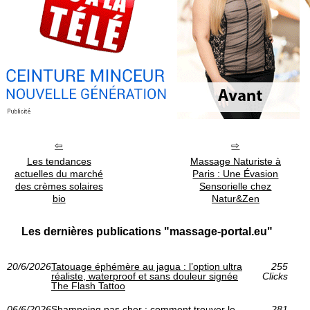
Les tendances
Massage Naturiste à
actuelles du marché
Paris : Une Évasion
des crèmes solaires
Sensorielle chez
bio
Natur&Zen
Les dernières publications "massage-portal.eu"
20/6/2026
Tatouage éphémère au jagua : l’option ultra
255
réaliste, waterproof et sans douleur signée
Clicks
The Flash Tattoo
06/6/2026
Shampoing pas cher : comment trouver le
281