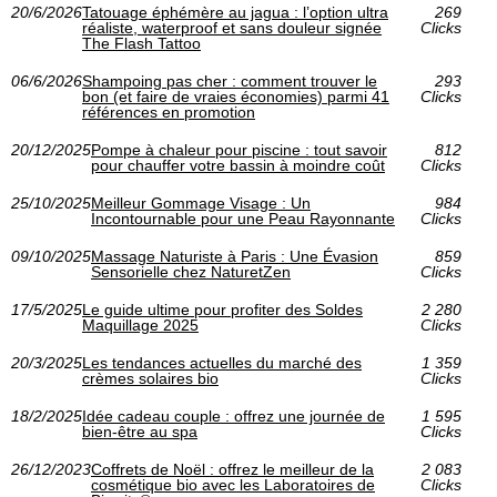
20/6/2026
Tatouage éphémère au jagua : l’option ultra
269
réaliste, waterproof et sans douleur signée
Clicks
The Flash Tattoo
06/6/2026
Shampoing pas cher : comment trouver le
293
bon (et faire de vraies économies) parmi 41
Clicks
références en promotion
20/12/2025
Pompe à chaleur pour piscine : tout savoir
812
pour chauffer votre bassin à moindre coût
Clicks
25/10/2025
Meilleur Gommage Visage : Un
984
Incontournable pour une Peau Rayonnante
Clicks
09/10/2025
Massage Naturiste à Paris : Une Évasion
859
Sensorielle chez NaturetZen
Clicks
17/5/2025
Le guide ultime pour profiter des Soldes
2 280
Maquillage 2025
Clicks
20/3/2025
Les tendances actuelles du marché des
1 359
crèmes solaires bio
Clicks
18/2/2025
Idée cadeau couple : offrez une journée de
1 595
bien-être au spa
Clicks
26/12/2023
Coffrets de Noël : offrez le meilleur de la
2 083
cosmétique bio avec les Laboratoires de
Clicks