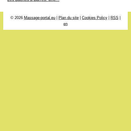
© 2026
Massage-portal.eu
|
Plan du site
|
Cookies Policy
|
RSS
|
en