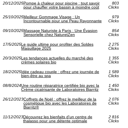
20/12/2025
Pompe à chaleur pour piscine : tout savoir
803
pour chauffer votre bassin à moindre coût
Clicks
25/10/2025
Meilleur Gommage Visage : Un
979
Incontournable pour une Peau Rayonnante
Clicks
09/10/2025
Massage Naturiste à Paris : Une Évasion
854
Sensorielle chez NaturetZen
Clicks
17/5/2025
Le guide ultime pour profiter des Soldes
2 275
Maquillage 2025
Clicks
20/3/2025
Les tendances actuelles du marché des
1 355
crèmes solaires bio
Clicks
18/2/2025
Idée cadeau couple : offrez une journée de
1 589
bien-être au spa
Clicks
08/8/2024
Une routine réparatrice certifiée bio avec la
1 450
Crème cicatrisante de Laboratoires Biarritz
Clicks
26/12/2023
Coffrets de Noël : offrez le meilleur de la
2 076
cosmétique bio avec les Laboratoires de
Clicks
Biarritz®
11/12/2023
Découvrez les bienfaits d'un centre de
2 816
thalasso pour une détente optimale
Clicks